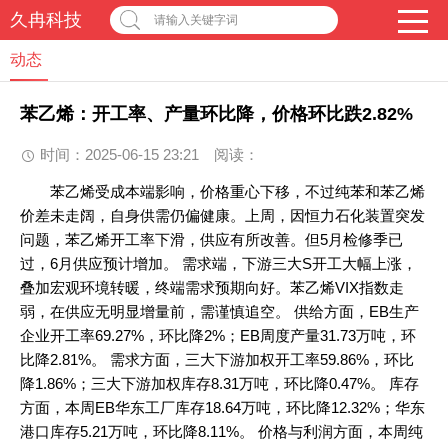
久冉科技
请输入关键字词
动态
苯乙烯：开工率、产量环比降，价格环比跌2.82%
时间：2025-06-15 23:21
阅读：
苯乙烯受成本端影响，价格重心下移，不过纯苯和苯乙烯
价差未走阔，自身供需仍偏健康。上周，因恒力石化装置突发
问题，苯乙烯开工率下滑，供应有所改善。但5月检修季已
过，6月供应预计增加。 需求端，下游三大S开工大幅上涨，
叠加宏观环境转暖，终端需求预期向好。苯乙烯VIX指数走
弱，在供应无明显增量前，需谨慎追空。 供给方面，EB生产
企业开工率69.27%，环比降2%；EB周度产量31.73万吨，环
比降2.81%。 需求方面，三大下游加权开工率59.86%，环比
降1.86%；三大下游加权库存8.31万吨，环比降0.47%。 库存
方面，本周EB华东工厂库存18.64万吨，环比降12.32%；华东
港口库存5.21万吨，环比降8.11%。 价格与利润方面，本周纯