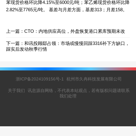
苯现货价格环比降4.15%至6000元/吨；苯乙烯现货价格环比降
2.82%至7765元/吨。 基差与月差方面，基差313；月差158。
上一篇：
CTO：内地供应高位，外盘恢复港口累库预期未改
下一篇：
和讯投顾邸占领：市场或慢慢回踩3316补下方缺口，
踩实后发动秋季行情
浙ICP备2024109156号-1
杭州市久冉科技发展有限公司
关于我们
讯息源自网络，不代表本站观点，若有版权问题请联系
我们处理