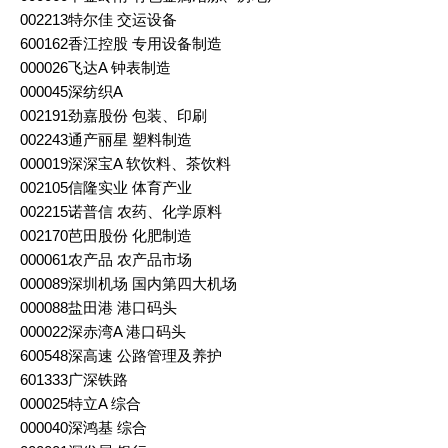
002213特尔佳 交运设备
600162香江控股 专用设备制造
000026飞达A 钟表制造
000045深纺织A
002191劲嘉股份 包装、印刷
002243通产丽星 塑料制造
000019深深宝A 软饮料、茶饮料
002105信隆实业 体育产业
002215诺普信 农药、化学原料
002170芭田股份 化肥制造
000061农产品 农产品市场
000089深圳机场 国内第四大机场
000088盐田港 港口码头
000022深赤湾A 港口码头
600548深高速 公路管理及养护
601333广深铁路
000025特立A 综合
000040深鸿基 综合