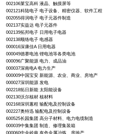
002106莱宝高科 液晶、触摸屏等
002121科陆电子 电子设备、精密仪器、软件工程
002055得润电子 电子元器件制造
002137实益达 电子元器件
002139拓邦电子 日用电子电器
002138顺络电子 电感器
000016深康佳A 日用电器
000049德赛电池 锂电池等各类电池
000096广聚能源 电力、成品油
000037深南电A 电力生产
000009中国宝安 新能源、农业、商业、房地产
000027深圳能源 发电
002218拓日新能 太阳能设备
002130沃尔核材 核材料
002168深圳蕙程 输配电及控制设备
002227奥特迅 输配电及控制设备
600525长园集团 高分子材料、电力电缆制造
000039中集集团 制造、修理集装箱
000060中金岭南 有色金属冶炼、房地产