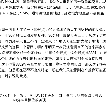
所以说这地方可能是变盘在即。那么今天重要的信号就是成交量。现
，刨除北交所，我记得在1月13号的那一天，也就是上次在3140点
9700多亿，9745。通常说地量见地价，那这地方地量是不是见底
一的那天踩了一下60线点，然后出现了两天半的这样的弱反弹，
一个30分钟低点引发的反弹。30分钟一般是反弹三天，从这个道理
束，啊另外今天晚上不有一些消息吗？明天可能理解为靴子落地，所
看反弹的这样一个思路，啊如果明天大家要注意啊今天的这个高点今
方说能不能做成一个颈线位，注意这个低点，这个低点是3334。如果
这个阴线的力度来判断后面的走势。如果明天连探都不探直接起来
这个位置3362挺有压力的，如果一举有力度的阳线，那么这个很有
低点。但是现在还得不出来结论，现在我们只能看到这个反弹可能还
动，所以说明天见。
24业绩
下一篇：
和讯投顾赵冰忆：对于参与市场的短线，可30、
60分钟目标位的实现