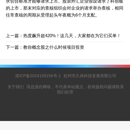
求切合标准才能够请求上市。股票外汇企业假设请求了科创板
的上市，那末对应的查核组织会对企业的请求举办查核，相同
往常查核的周期从受理起头年夜概为6个月支配。
上一篇：
热度飙升超420%！这几天，大家都在为它们买单！
下一篇：
教你概念股之什么时候项目投资
浙ICP备2024109156号-1
杭州市久冉科技发展有限公司
关于我们
讯息源自网络，不代表本站观点，若有版权问题请联系
我们处理